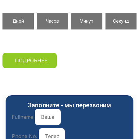
Персональная Акция
Дней
Часов
Минут
Секунд
При заказе колодца — герметизация швов
бесплатно.
ПОДРОБНЕЕ
Заполните - мы перезвоним
Fullname
Phone No.